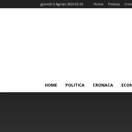
giovedì 6 Agosto 2026 02:26
Home
Politica
Cron
HOME
POLITICA
CRONACA
ECO