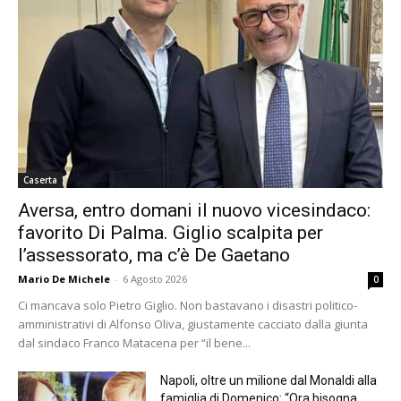
Caserta
Aversa, entro domani il nuovo vicesindaco:
favorito Di Palma. Giglio scalpita per
l’assessorato, ma c’è De Gaetano
Mario De Michele
-
6 Agosto 2026
0
Ci mancava solo Pietro Giglio. Non bastavano i disastri politico-
amministrativi di Alfonso Oliva, giustamente cacciato dalla giunta
dal sindaco Franco Matacena per “il bene...
Napoli, oltre un milione dal Monaldi alla
famiglia di Domenico: “Ora bisogna