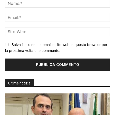
No
Ema
Sit
We
Salva il mio nome, email e sito web in questo browser per
la prossima volta che commento.
Ultime notizie