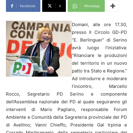
Facebook
X
WhatsApp
Domani, alle ore 17.30,
presso Il Circolo GD-PD
“E. Berlinguer” di Serino
avrà luogo l’iniziativa:
“Rilanciare le produzioni
del territorio in un nuovo
patto tra Stato e Regione.”
Ad introdurre e moderare
l’incontro, Marcello
Rocco, Segretario PD Serino e componente
dell’Assemblea nazionale del PD al quale seguiranno gli
interventi di Mario Pagliaro, responsabile Forum
Ambiente e Comunità della Segreteria provinciale del PD
di Avellino; Vanni Chieffo, Presidente Gal Irpinia e
Corrado Martinangelo, della segreteria particolare del