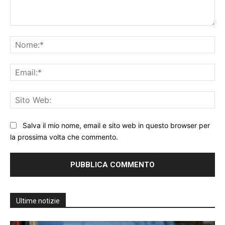
Commento:
No
Ema
Sit
We
Salva il mio nome, email e sito web in questo browser per
la prossima volta che commento.
Ultime notizie