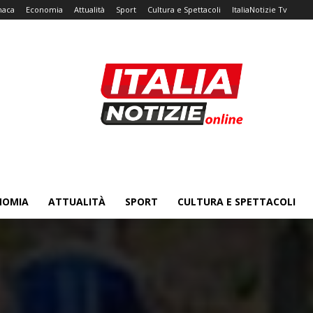
naca
Economia
Attualità
Sport
Cultura e Spettacoli
ItaliaNotizie Tv
NOMIA
ATTUALITÀ
SPORT
CULTURA E SPETTACOLI