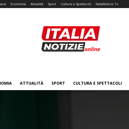
naca
Economia
Attualità
Sport
Cultura e Spettacoli
ItaliaNotizie Tv
NOMIA
ATTUALITÀ
SPORT
CULTURA E SPETTACOLI