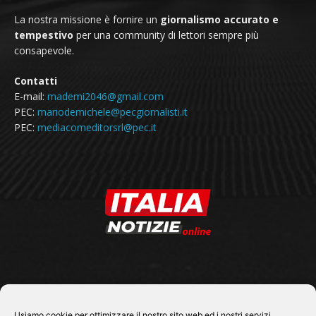
La nostra missione è fornire un
giornalismo accurato e
tempestivo
per una community di lettori sempre più
consapevole.
Contatti
E-mail:
mademi2046@gmail.com
PEC:
mariodemichele@pecgiornalisti.it
PEC:
mediacomeditorsrl@pec.it
SEGUICI SU
Usiamo cookie per ottimizzare il nostro sito web ed i nostri servizi.