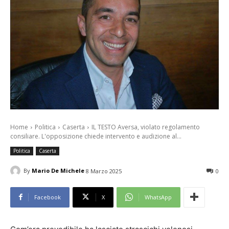
Home
Politica
Caserta
IL TESTO Aversa, violato regolamento
consiliare. L'opposizione chiede intervento e audizione al...
Politica
Caserta
By
Mario De Michele
8 Marzo 2025
0
Facebook
X
WhatsApp