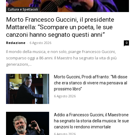
Cultura e Spettacoli
Morto Francesco Guccini, il presidente
Mattarella: “Scompare un poeta, le sue
canzoni hanno segnato questi anni”
Redazione
-
6 Agosto 2026
0
Il mondo della musica, e non solo, piange Francesco Guccini,
scomparso oggi a 86 anni. Il Maestro ha segnato la vita di più
generazioni,...
Morto Guccini, Prodi affranto: “Mi disse
che era stanco di vivere ma pensava al
prossimo libro”
6 Agosto 2026
Addio a Francesco Guccini, il Maestrone
ha segnato la storia della musica: le sue
canzoni lo rendono immortale
6 Agosto 2026