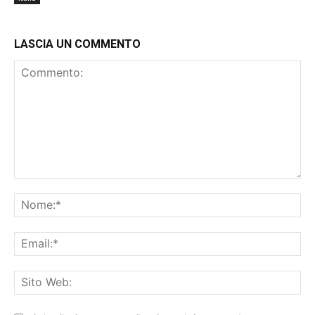
LASCIA UN COMMENTO
Commento:
No
Ema
Sit
We