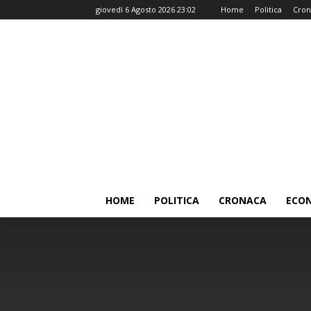
giovedì 6 Agosto 2026 23:02
Home
Politica
Cron
HOME
POLITICA
CRONACA
ECO