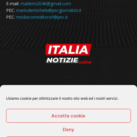
E-mail:
mademi2046@gmail.com
PEC:
mariodemichele@pecgiornalisti.it
PEC:
mediacomeditorsrl@pec.it
SEGUICI SU
Usiamo cookie per ottimizzare il nostro sito web ed i nostri servizi.
Accetta cookie
Deny
© 2026 Tutti i diritti riservati - Italia Notizie .online |
Contatti e Gerenza