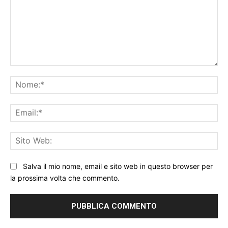
Commento:
No
Ema
Sit
We
Salva il mio nome, email e sito web in questo browser per
la prossima volta che commento.