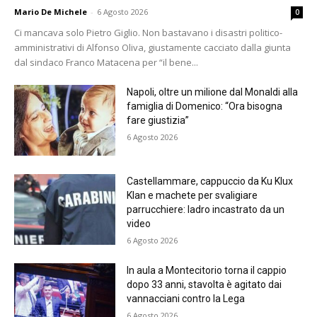
Mario De Michele
-
6 Agosto 2026
0
Ci mancava solo Pietro Giglio. Non bastavano i disastri politico-
amministrativi di Alfonso Oliva, giustamente cacciato dalla giunta
dal sindaco Franco Matacena per “il bene...
Napoli, oltre un milione dal Monaldi alla
famiglia di Domenico: “Ora bisogna
fare giustizia”
6 Agosto 2026
Castellammare, cappuccio da Ku Klux
Klan e machete per svaligiare
parrucchiere: ladro incastrato da un
video
6 Agosto 2026
In aula a Montecitorio torna il cappio
dopo 33 anni, stavolta è agitato dai
vannacciani contro la Lega
6 Agosto 2026