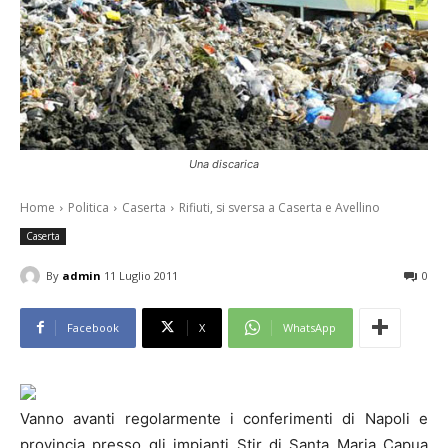
Una discarica
Home
Politica
Caserta
Rifiuti, si sversa a Caserta e Avellino
Caserta
By
admin
11 Luglio 2011
0
Facebook
X
WhatsApp
Vanno avanti regolarmente i conferimenti di Napoli e
provincia presso gli impianti Stir di Santa Maria Capua