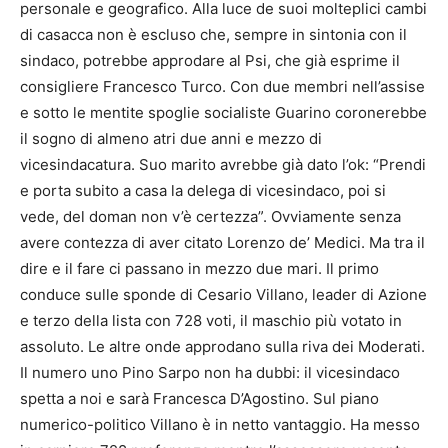
personale e geografico. Alla luce de suoi molteplici cambi
di casacca non è escluso che, sempre in sintonia con il
sindaco, potrebbe approdare al Psi, che già esprime il
consigliere Francesco Turco. Con due membri nell’assise
e sotto le mentite spoglie socialiste Guarino coronerebbe
il sogno di almeno atri due anni e mezzo di
vicesindacatura. Suo marito avrebbe già dato l’ok: “Prendi
e porta subito a casa la delega di vicesindaco, poi si
vede, del doman non v’è certezza”. Ovviamente senza
avere contezza di aver citato Lorenzo de’ Medici. Ma tra il
dire e il fare ci passano in mezzo due mari. Il primo
conduce sulle sponde di Cesario Villano, leader di Azione
e terzo della lista con 728 voti, il maschio più votato in
assoluto. Le altre onde approdano sulla riva dei Moderati.
Il numero uno Pino Sarpo non ha dubbi: il vicesindaco
spetta a noi e sarà Francesca D’Agostino. Sul piano
numerico-politico Villano è in netto vantaggio. Ha messo