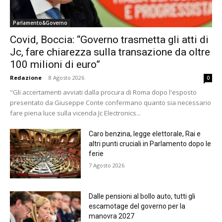
Parlamento&Governo
Covid, Boccia: “Governo trasmetta gli atti di
Jc, fare chiarezza sulla transazione da oltre
100 milioni di euro”
Redazione
-
8 Agosto 2026
0
"Gli accertamenti avviati dalla procura di Roma dopo l'esposto
presentato da Giuseppe Conte confermano quanto sia necessario
fare piena luce sulla vicenda Jc Electronics...
Caro benzina, legge elettorale, Rai e
altri punti cruciali in Parlamento dopo le
ferie
7 Agosto 2026
Dalle pensioni al bollo auto, tutti gli
escamotage del governo per la
manovra 2027