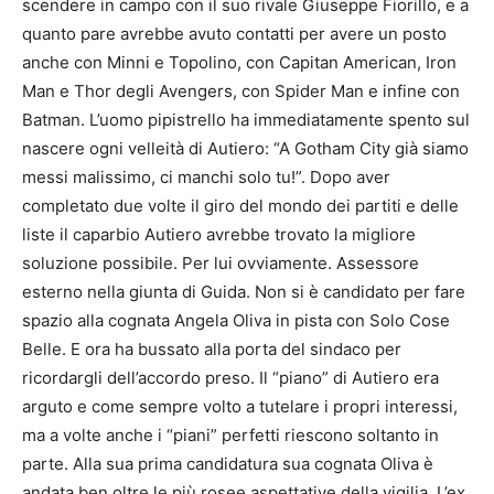
scendere in campo con il suo rivale Giuseppe Fiorillo, e a
quanto pare avrebbe avuto contatti per avere un posto
anche con Minni e Topolino, con Capitan American, Iron
Man e Thor degli Avengers, con Spider Man e infine con
Batman. L’uomo pipistrello ha immediatamente spento sul
nascere ogni velleità di Autiero: “A Gotham City già siamo
messi malissimo, ci manchi solo tu!”. Dopo aver
completato due volte il giro del mondo dei partiti e delle
liste il caparbio Autiero avrebbe trovato la migliore
soluzione possibile. Per lui ovviamente. Assessore
esterno nella giunta di Guida. Non si è candidato per fare
spazio alla cognata Angela Oliva in pista con Solo Cose
Belle. E ora ha bussato alla porta del sindaco per
ricordargli dell’accordo preso. Il “piano” di Autiero era
arguto e come sempre volto a tutelare i propri interessi,
ma a volte anche i “piani” perfetti riescono soltanto in
parte. Alla sua prima candidatura sua cognata Oliva è
andata ben oltre le più rosee aspettative della vigilia. L’ex