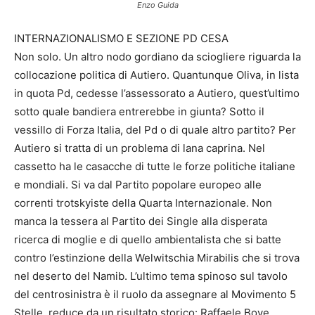
Enzo Guida
INTERNAZIONALISMO E SEZIONE PD CESA
Non solo. Un altro nodo gordiano da sciogliere riguarda la
collocazione politica di Autiero. Quantunque Oliva, in lista
in quota Pd, cedesse l’assessorato a Autiero, quest’ultimo
sotto quale bandiera entrerebbe in giunta? Sotto il
vessillo di Forza Italia, del Pd o di quale altro partito? Per
Autiero si tratta di un problema di lana caprina. Nel
cassetto ha le casacche di tutte le forze politiche italiane
e mondiali. Si va dal Partito popolare europeo alle
correnti trotskyiste della Quarta Internazionale. Non
manca la tessera al Partito dei Single alla disperata
ricerca di moglie e di quello ambientalista che si batte
contro l’estinzione della Welwitschia Mirabilis che si trova
nel deserto del Namib. L’ultimo tema spinoso sul tavolo
del centrosinistra è il ruolo da assegnare al Movimento 5
Stelle, reduce da un risultato storico: Raffaele Bove,