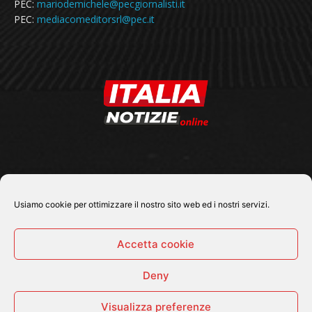
PEC:
mariodemichele@pecgiornalisti.it
PEC:
mediacomeditorsrl@pec.it
SEGUICI SU
Usiamo cookie per ottimizzare il nostro sito web ed i nostri servizi.
Accetta cookie
Deny
© 2026 Tutti i diritti riservati - Italia Notizie .online |
Contatti e Gerenza
Visualizza preferenze
Home
Politica
Cronaca
Economia
Attualità