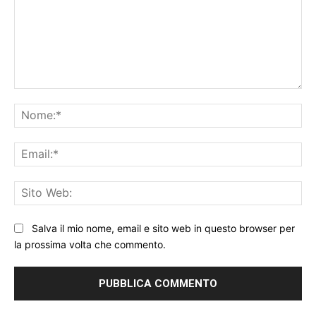
Commento:
No
Ema
Sit
We
Salva il mio nome, email e sito web in questo browser per
la prossima volta che commento.