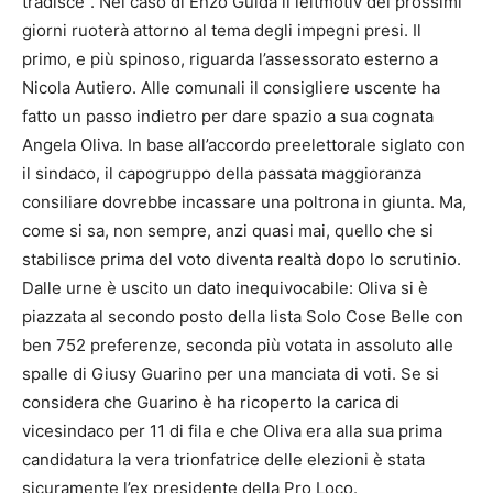
tradisce”. Nel caso di Enzo Guida il leitmotiv dei prossimi
giorni ruoterà attorno al tema degli impegni presi. Il
primo, e più spinoso, riguarda l’assessorato esterno a
Nicola Autiero. Alle comunali il consigliere uscente ha
fatto un passo indietro per dare spazio a sua cognata
Angela Oliva. In base all’accordo preelettorale siglato con
il sindaco, il capogruppo della passata maggioranza
consiliare dovrebbe incassare una poltrona in giunta. Ma,
come si sa, non sempre, anzi quasi mai, quello che si
stabilisce prima del voto diventa realtà dopo lo scrutinio.
Dalle urne è uscito un dato inequivocabile: Oliva si è
piazzata al secondo posto della lista Solo Cose Belle con
ben 752 preferenze, seconda più votata in assoluto alle
spalle di Giusy Guarino per una manciata di voti. Se si
considera che Guarino è ha ricoperto la carica di
vicesindaco per 11 di fila e che Oliva era alla sua prima
candidatura la vera trionfatrice delle elezioni è stata
sicuramente l’ex presidente della Pro Loco.