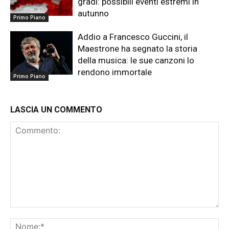
gradi: possibili eventi estremi in
autunno
Primo Piano
Addio a Francesco Guccini, il
Maestrone ha segnato la storia
della musica: le sue canzoni lo
rendono immortale
Primo Piano
LASCIA UN COMMENTO
Commento:
No