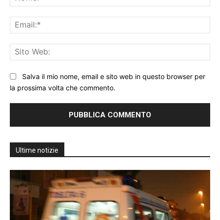
Ema
Sit
We
Salva il mio nome, email e sito web in questo browser per
la prossima volta che commento.
Ultime notizie