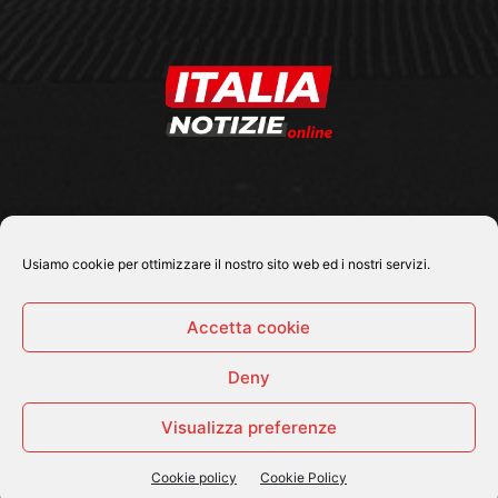
SEGUICI SU
Usiamo cookie per ottimizzare il nostro sito web ed i nostri servizi.
Accetta cookie
Deny
© 2026 Tutti i diritti riservati - Italia Notizie .online |
Contatti e Gerenza
Visualizza preferenze
Home
Politica
Cronaca
Economia
Attualità
Sport
Cultura e Spettacoli
ItaliaNotizie Tv
Cookie policy
Cookie Policy