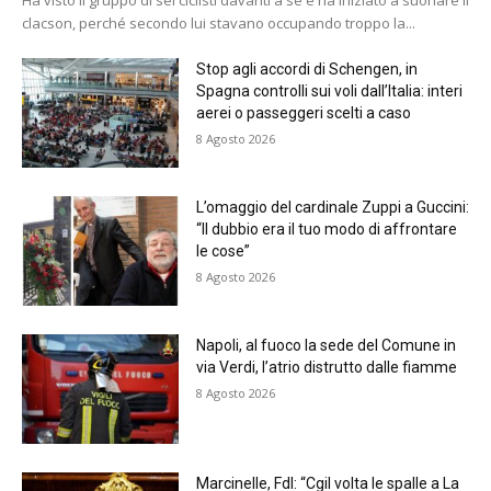
Ha visto il gruppo di sei ciclisti davanti a sé e ha iniziato a suonare il
clacson, perché secondo lui stavano occupando troppo la...
Stop agli accordi di Schengen, in
Spagna controlli sui voli dall’Italia: interi
aerei o passeggeri scelti a caso
8 Agosto 2026
L’omaggio del cardinale Zuppi a Guccini:
“Il dubbio era il tuo modo di affrontare
le cose”
8 Agosto 2026
Napoli, al fuoco la sede del Comune in
via Verdi, l’atrio distrutto dalle fiamme
8 Agosto 2026
Marcinelle, FdI: “Cgil volta le spalle a La