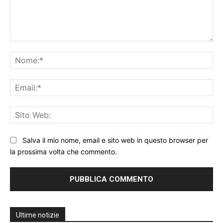
Commento:
No
Ema
Sit
We
Salva il mio nome, email e sito web in questo browser per
la prossima volta che commento.
Ultime notizie