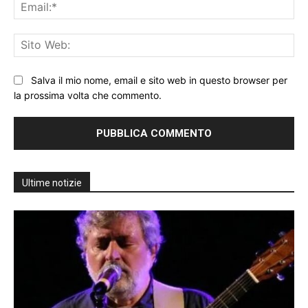
Ema
Sit
We
Salva il mio nome, email e sito web in questo browser per
la prossima volta che commento.
Ultime notizie