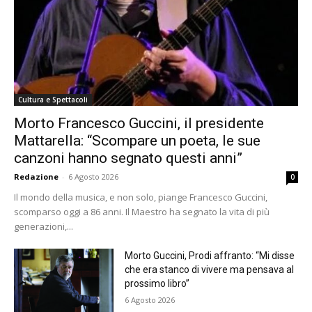
Cultura e Spettacoli
Morto Francesco Guccini, il presidente
Mattarella: “Scompare un poeta, le sue
canzoni hanno segnato questi anni”
Redazione
-
6 Agosto 2026
0
Il mondo della musica, e non solo, piange Francesco Guccini,
scomparso oggi a 86 anni. Il Maestro ha segnato la vita di più
generazioni,...
Morto Guccini, Prodi affranto: “Mi disse
che era stanco di vivere ma pensava al
prossimo libro”
6 Agosto 2026