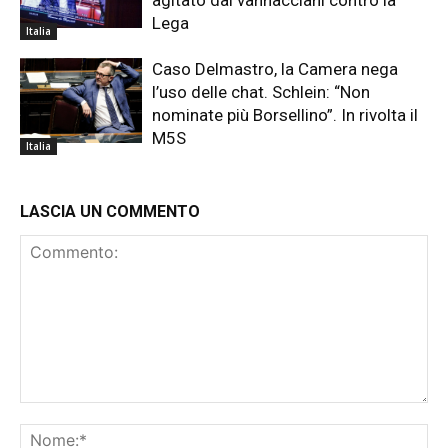
Lega
Italia
Caso Delmastro, la Camera nega
l’uso delle chat. Schlein: “Non
nominate più Borsellino”. In rivolta il
M5S
Italia
LASCIA UN COMMENTO
Commento:
No