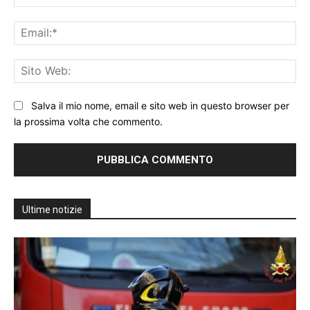
Ema
Sit
We
Salva il mio nome, email e sito web in questo browser per
la prossima volta che commento.
Ultime notizie