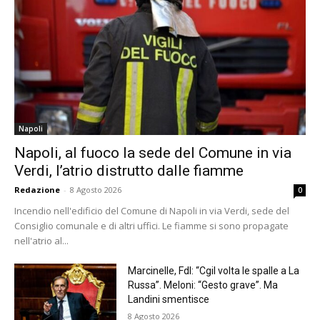
Napoli
Napoli, al fuoco la sede del Comune in via
Verdi, l’atrio distrutto dalle fiamme
Redazione
-
8 Agosto 2026
0
Incendio nell'edificio del Comune di Napoli in via Verdi, sede del
Consiglio comunale e di altri uffici. Le fiamme si sono propagate
nell'atrio al...
Marcinelle, FdI: “Cgil volta le spalle a La
Russa”. Meloni: “Gesto grave”. Ma
Landini smentisce
8 Agosto 2026