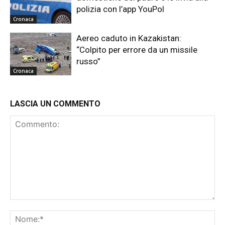
polizia con l’app YouPol
Cronaca
Aereo caduto in Kazakistan:
“Colpito per errore da un missile
russo”
Cronaca
LASCIA UN COMMENTO
Commento:
No