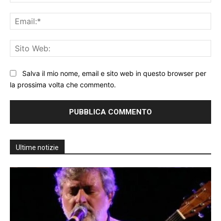
Ema
Sit
We
Salva il mio nome, email e sito web in questo browser per
la prossima volta che commento.
Ultime notizie