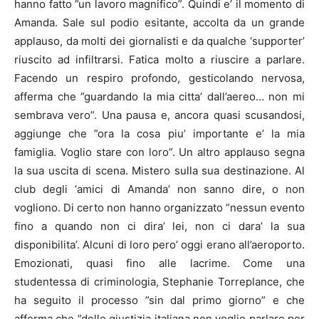
hanno fatto ”un lavoro magnifico”. Quindi e’ il momento di
Amanda. Sale sul podio esitante, accolta da un grande
applauso, da molti dei giornalisti e da qualche ‘supporter’
riuscito ad infiltrarsi. Fatica molto a riuscire a parlare.
Facendo un respiro profondo, gesticolando nervosa,
afferma che ”guardando la mia citta’ dall’aereo… non mi
sembrava vero”. Una pausa e, ancora quasi scusandosi,
aggiunge che ”ora la cosa piu’ importante e’ la mia
famiglia. Voglio stare con loro”. Un altro applauso segna
la sua uscita di scena. Mistero sulla sua destinazione. Al
club degli ‘amici di Amanda’ non sanno dire, o non
vogliono. Di certo non hanno organizzato ”nessun evento
fino a quando non ci dira’ lei, non ci dara’ la sua
disponibilita’. Alcuni di loro pero’ oggi erano all’aeroporto.
Emozionati, quasi fino alle lacrime. Come una
studentessa di criminologia, Stephanie Torreplance, che
ha seguito il processo ”sin dal primo giorno” e che
afferma che ”delle giustizia italiana non voglio parlare per