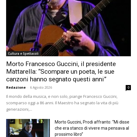
Cultura e Spettacoli
Morto Francesco Guccini, il presidente
Mattarella: “Scompare un poeta, le sue
canzoni hanno segnato questi anni”
Redazione
-
6 Agosto 2026
0
Il mondo della musica, e non solo, piange Francesco Guccini,
scomparso oggi a 86 anni. Il Maestro ha segnato la vita di più
generazioni,...
Morto Guccini, Prodi affranto: “Mi disse
che era stanco di vivere ma pensava al
prossimo libro”