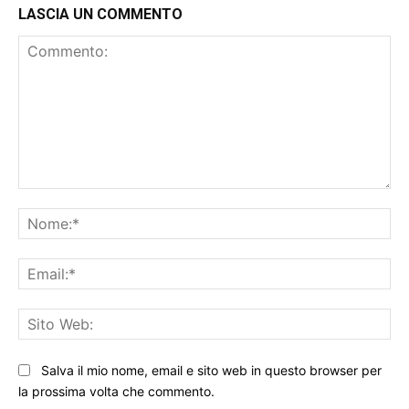
LASCIA UN COMMENTO
Commento:
No
Ema
Sit
We
Salva il mio nome, email e sito web in questo browser per
la prossima volta che commento.