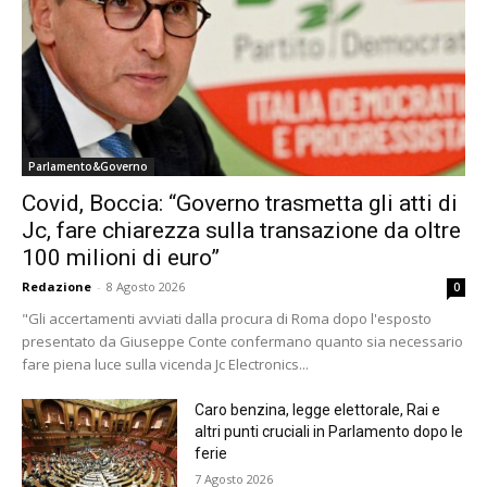
Parlamento&Governo
Covid, Boccia: “Governo trasmetta gli atti di
Jc, fare chiarezza sulla transazione da oltre
100 milioni di euro”
Redazione
-
8 Agosto 2026
0
"Gli accertamenti avviati dalla procura di Roma dopo l'esposto
presentato da Giuseppe Conte confermano quanto sia necessario
fare piena luce sulla vicenda Jc Electronics...
Caro benzina, legge elettorale, Rai e
altri punti cruciali in Parlamento dopo le
ferie
7 Agosto 2026