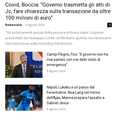
Covid, Boccia: “Governo trasmetta gli atti di
Jc, fare chiarezza sulla transazione da oltre
100 milioni di euro”
Redazione
-
8 Agosto 2026
0
"Gli accertamenti avviati dalla procura di Roma dopo l'esposto
presentato da Giuseppe Conte confermano quanto sia necessario
fare piena luce sulla vicenda Jc Electronics...
Campi Flegrei, Fico: “Il governo non ha
mai parlato con me dello stato di
emergenza”
8 Agosto 2026
Napoli, Lukaku a un passo dal
Fenerbahce. Noa Lang nel mirino
dell’Ajax, Manna prepara l’assalto a
Gabriel Jesus
8 Agosto 2026