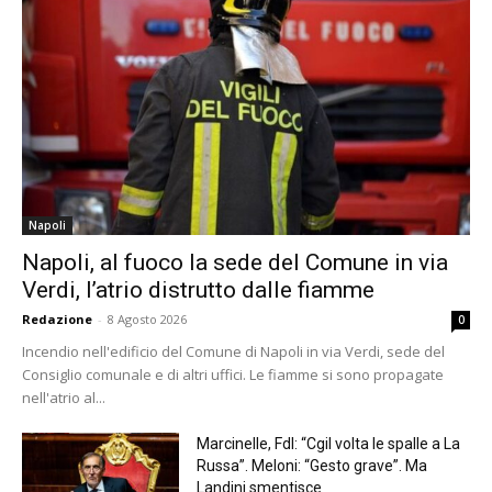
Napoli
Napoli, al fuoco la sede del Comune in via
Verdi, l’atrio distrutto dalle fiamme
Redazione
-
8 Agosto 2026
0
Incendio nell'edificio del Comune di Napoli in via Verdi, sede del
Consiglio comunale e di altri uffici. Le fiamme si sono propagate
nell'atrio al...
Marcinelle, FdI: “Cgil volta le spalle a La
Russa”. Meloni: “Gesto grave”. Ma
Landini smentisce