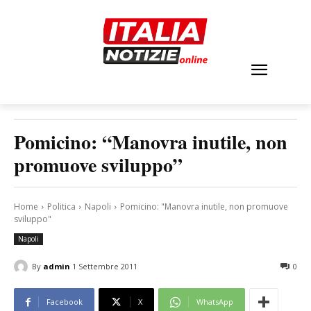
Pomicino: “Manovra inutile, non
promuove sviluppo”
Home
Politica
Napoli
Pomicino: "Manovra inutile, non promuove
sviluppo"
Napoli
By
admin
1 Settembre 2011
0
Facebook
X
WhatsApp