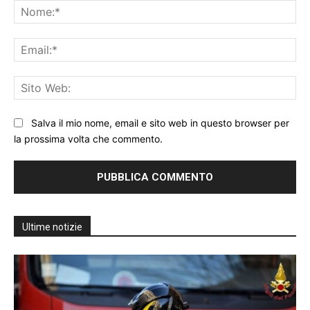
No
Ema
Sit
We
Salva il mio nome, email e sito web in questo browser per
la prossima volta che commento.
Ultime notizie