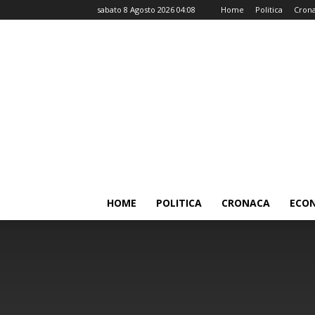
sabato 8 Agosto 2026 04:08
Home
Politica
Cron
HOME
POLITICA
CRONACA
ECO