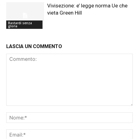
Vivisezione: e’ legge norma Ue che
vieta Green Hill
Bastardi senza
gloria
LASCIA UN COMMENTO
Commento:
No
Ema