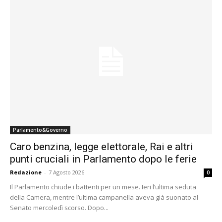
Parlamento&Governo
Caro benzina, legge elettorale, Rai e altri
punti cruciali in Parlamento dopo le ferie
Redazione
-
7 Agosto 2026
0
Il Parlamento chiude i battenti per un mese. Ieri l’ultima seduta
della Camera, mentre l’ultima campanella aveva già suonato al
Senato mercoledì scorso. Dopo...