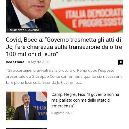
Parlamento&Governo
Covid, Boccia: “Governo trasmetta gli atti di
Jc, fare chiarezza sulla transazione da oltre
100 milioni di euro”
Redazione
-
8 Agosto 2026
0
"Gli accertamenti avviati dalla procura di Roma dopo l'esposto
presentato da Giuseppe Conte confermano quanto sia necessario
fare piena luce sulla vicenda Jc Electronics...
Campi Flegrei, Fico: “Il governo non ha
mai parlato con me dello stato di
emergenza”
8 Agosto 2026