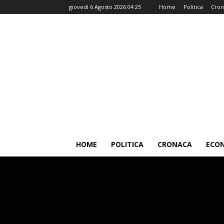
giovedì 6 Agosto 2026 04:25
Home
Politica
Cron
HOME
POLITICA
CRONACA
ECO