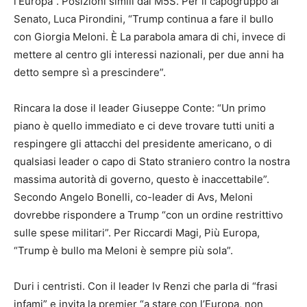
l’Europa”. Posizioni simili dal M5S. Per il capogruppo al
Senato, Luca Pirondini, “Trump continua a fare il bullo
con Giorgia Meloni. È La parabola amara di chi, invece di
mettere al centro gli interessi nazionali, per due anni ha
detto sempre sì a prescindere”.
Rincara la dose il leader Giuseppe Conte: “Un primo
piano è quello immediato e ci deve trovare tutti uniti a
respingere gli attacchi del presidente americano, o di
qualsiasi leader o capo di Stato straniero contro la nostra
massima autorità di governo, questo è inaccettabile”.
Secondo Angelo Bonelli, co-leader di Avs, Meloni
dovrebbe rispondere a Trump “con un ordine restrittivo
sulle spese militari”. Per Riccardi Magi, Più Europa,
“Trump è bullo ma Meloni è sempre più sola”.
Duri i centristi. Con il leader Iv Renzi che parla di “frasi
infami” e invita la premier “a stare con l’Europa, non