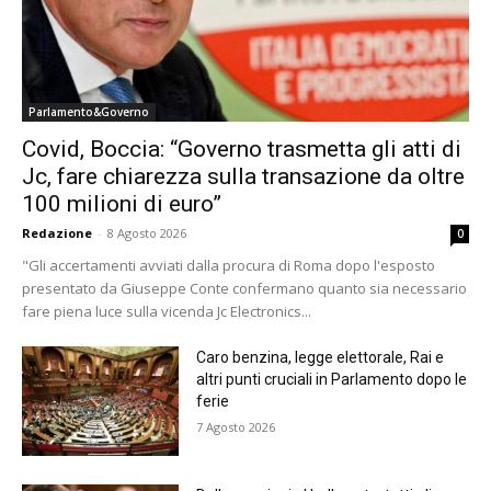
Parlamento&Governo
Covid, Boccia: “Governo trasmetta gli atti di
Jc, fare chiarezza sulla transazione da oltre
100 milioni di euro”
Redazione
-
8 Agosto 2026
0
"Gli accertamenti avviati dalla procura di Roma dopo l'esposto
presentato da Giuseppe Conte confermano quanto sia necessario
fare piena luce sulla vicenda Jc Electronics...
Caro benzina, legge elettorale, Rai e
altri punti cruciali in Parlamento dopo le
ferie
7 Agosto 2026