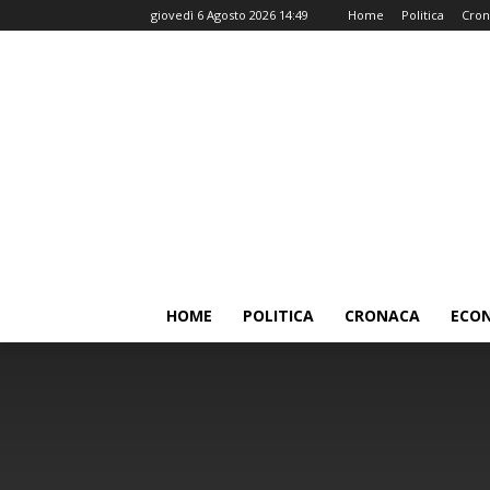
giovedì 6 Agosto 2026 14:49
Home
Politica
Cron
HOME
POLITICA
CRONACA
ECO