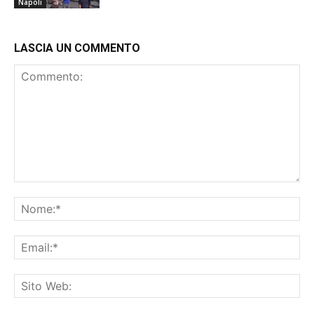
Napoli
LASCIA UN COMMENTO
Commento:
No
Ema
Sit
We