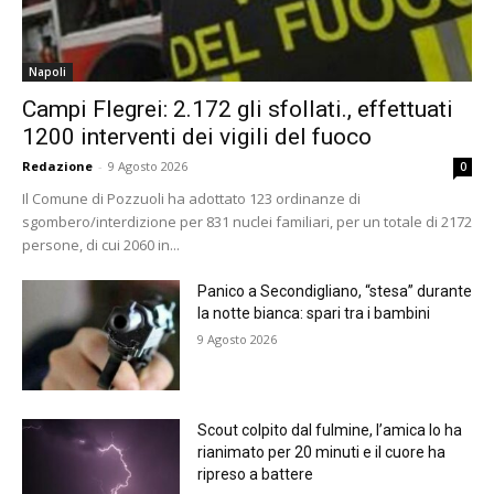
Napoli
Campi Flegrei: 2.172 gli sfollati., effettuati
1200 interventi dei vigili del fuoco
Redazione
-
9 Agosto 2026
0
Il Comune di Pozzuoli ha adottato 123 ordinanze di
sgombero/interdizione per 831 nuclei familiari, per un totale di 2172
persone, di cui 2060 in...
Panico a Secondigliano, “stesa” durante
la notte bianca: spari tra i bambini
9 Agosto 2026
Scout colpito dal fulmine, l’amica lo ha
rianimato per 20 minuti e il cuore ha
ripreso a battere