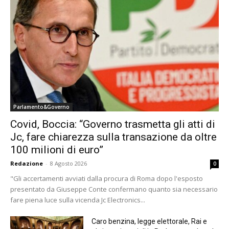
Parlamento&Governo
Covid, Boccia: “Governo trasmetta gli atti di
Jc, fare chiarezza sulla transazione da oltre
100 milioni di euro”
Redazione
-
8 Agosto 2026
0
"Gli accertamenti avviati dalla procura di Roma dopo l'esposto
presentato da Giuseppe Conte confermano quanto sia necessario
fare piena luce sulla vicenda Jc Electronics...
Caro benzina, legge elettorale, Rai e