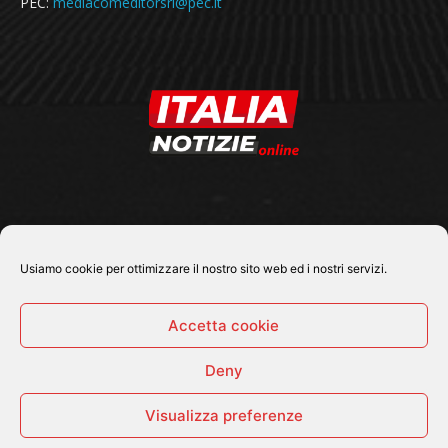
PEC:
mediacomeditorsrl@pec.it
SEGUICI SU
Usiamo cookie per ottimizzare il nostro sito web ed i nostri servizi.
Accetta cookie
Deny
© 2026 Tutti i diritti riservati - Italia Notizie .online |
Contatti e Gerenza
Visualizza preferenze
Home
Politica
Cronaca
Economia
Attualità