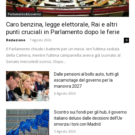
Parlamento&Governo
Caro benzina, legge elettorale, Rai e altri
punti cruciali in Parlamento dopo le ferie
Redazione
-
7 Agosto 2026
0
Il Parlamento chiude i battenti per un mese. Ieri l’ultima seduta
della Camera, mentre l’ultima campanella aveva già suonato al
Senato mercoledì scorso. Dopo...
Dalle pensioni al bollo auto, tutti gli
escamotage del governo per la
manovra 2027
6 Agosto 2026
Scontro sui fondi per gli hub, il governo
italiano deluso dalle decisioni dell’Ue
smorza i toni con Madrid
5 Agosto 2026