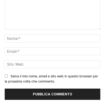
Commento:
No
Ema
Sit
We
Salva il mio nome, email e sito web in questo browser per
la prossima volta che commento.