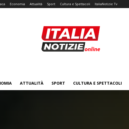
aca
Economia
Attualità
Sport
Cultura e Spettacoli
ItaliaNotizie Tv
NOMIA
ATTUALITÀ
SPORT
CULTURA E SPETTACOLI