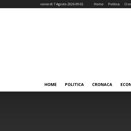
venerdì 7 Agosto 2026 09:02
Home
Politica
Cro
HOME
POLITICA
CRONACA
ECO