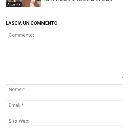
Attualità
LASCIA UN COMMENTO
Commento:
No
Ema
Sit
We