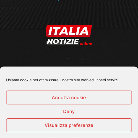
SEGUICI SU
Usiamo cookie per ottimizzare il nostro sito web ed i nostri servizi.
Accetta cookie
Deny
© 2026 Tutti i diritti riservati - Italia Notizie .online |
Contatti e Gerenza
Visualizza preferenze
Home
Politica
Cronaca
Economia
Attualità