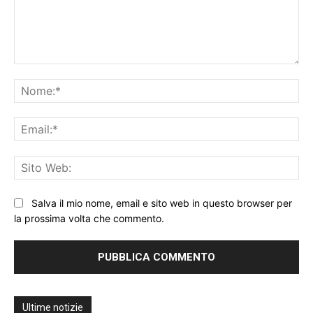
Commento:
No
Ema
Sit
We
Salva il mio nome, email e sito web in questo browser per
la prossima volta che commento.
Ultime notizie