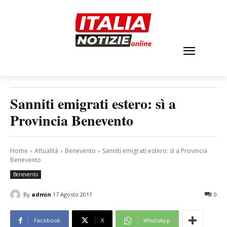
Sanniti emigrati estero: sì a
Provincia Benevento
Home
Attualità
Benevento
Sanniti emigrati estero: sì a Provincia
Benevento
Benevento
By
admin
17 Agosto 2011
0
Facebook
X
WhatsApp