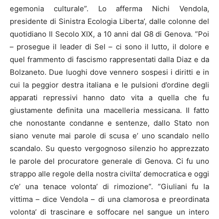
egemonia culturale”. Lo afferma Nichi Vendola,
presidente di Sinistra Ecologia Liberta’, dalle colonne del
quotidiano Il Secolo XIX, a 10 anni dal
G8
di Genova. ”Poi
– prosegue il leader di Sel – ci sono il lutto, il dolore e
quel frammento di fascismo rappresentati dalla Diaz e da
Bolzaneto. Due luoghi dove vennero sospesi i diritti e in
cui la peggior destra italiana e le pulsioni d’ordine degli
apparati repressivi hanno dato vita a quella che fu
giustamente definita una macelleria messicana. Il fatto
che nonostante condanne e sentenze, dallo Stato non
siano venute mai parole di scusa e’ uno scandalo nello
scandalo. Su questo vergognoso silenzio ho apprezzato
le parole del procuratore generale di Genova. Ci fu uno
strappo alle regole della nostra civilta’ democratica e oggi
c’e’ una tenace volonta’ di rimozione”. ”Giuliani fu la
vittima – dice Vendola – di una clamorosa e preordinata
volonta’ di trascinare e soffocare nel sangue un intero