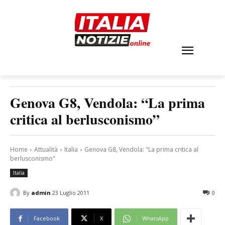
Genova G8, Vendola: “La prima
critica al berlusconismo”
Home
Attualità
Italia
Genova G8, Vendola: "La prima critica al
berlusconismo"
Italia
By
admin
23 Luglio 2011
0
Facebook
X
WhatsApp