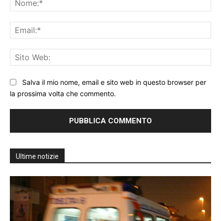
Ema
Sit
We
Salva il mio nome, email e sito web in questo browser per
la prossima volta che commento.
Ultime notizie