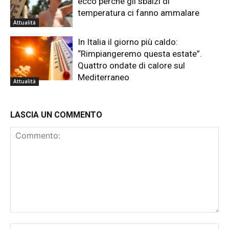
ecco perché gli sbalzi di
temperatura ci fanno ammalare
Attualità
In Italia il giorno più caldo:
“Rimpiangeremo questa estate”.
Quattro ondate di calore sul
Mediterraneo
Attualità
LASCIA UN COMMENTO
Commento:
No