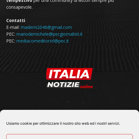
tempestivo
per una community di lettori sempre più
consapevole.
Contatti
E-mail:
mademi2046@gmail.com
PEC:
mariodemichele@pecgiornalisti.it
PEC:
mediacomeditorsrl@pec.it
SEGUICI SU
Usiamo cookie per ottimizzare il nostro sito web ed i nostri servizi.