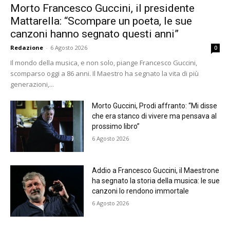
Morto Francesco Guccini, il presidente
Mattarella: “Scompare un poeta, le sue
canzoni hanno segnato questi anni”
Redazione
-
6 Agosto 2026
0
Il mondo della musica, e non solo, piange Francesco Guccini,
scomparso oggi a 86 anni. Il Maestro ha segnato la vita di più
generazioni,...
Morto Guccini, Prodi affranto: “Mi disse
che era stanco di vivere ma pensava al
prossimo libro”
6 Agosto 2026
Addio a Francesco Guccini, il Maestrone
ha segnato la storia della musica: le sue
canzoni lo rendono immortale
6 Agosto 2026