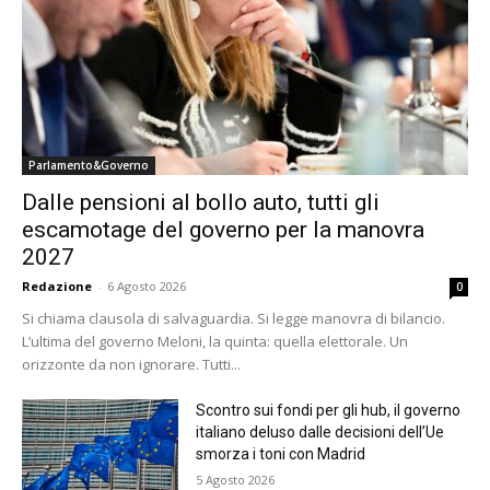
Parlamento&Governo
Dalle pensioni al bollo auto, tutti gli
escamotage del governo per la manovra
2027
Redazione
-
6 Agosto 2026
0
Si chiama clausola di salvaguardia. Si legge manovra di bilancio.
L’ultima del governo Meloni, la quinta: quella elettorale. Un
orizzonte da non ignorare. Tutti...
Scontro sui fondi per gli hub, il governo
italiano deluso dalle decisioni dell’Ue
smorza i toni con Madrid
5 Agosto 2026