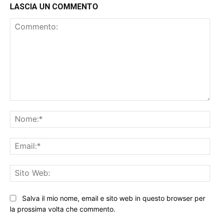
LASCIA UN COMMENTO
Commento:
No
Ema
Sit
We
Salva il mio nome, email e sito web in questo browser per
la prossima volta che commento.