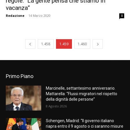
regole: “La gente pensa che stiamo in
vacanza”
Redazione
-
14 Marzo 2020
0
1.458
1.459
1.460
Primo Piano
Marcinelle, settantesimo anniversario.
Mattarella: “Flussi migratori nel rispetto
della dignità delle persone”
8 Agosto 2026
Schengen, Madrid: “Il governo italiano
riapra entro il 9 agosto o ci saranno misure