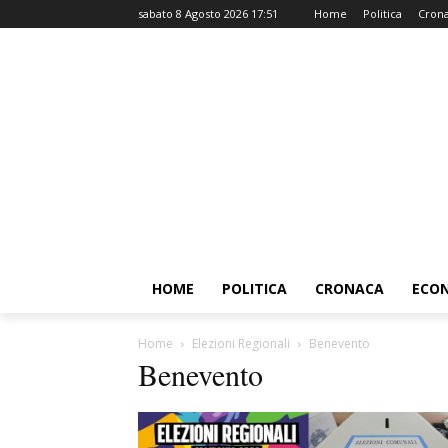
sabato 8 Agosto 2026 17:51
Home
Politica
Cron
HOME
POLITICA
CRONACA
ECO
Home
Elezioni Regionali
Benevento
Benevento