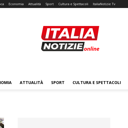
aca
Economia
Attualità
Sport
Cultura e Spettacoli
ItaliaNotizie Tv
NOMIA
ATTUALITÀ
SPORT
CULTURA E SPETTACOLI