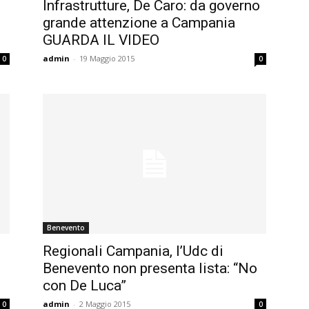
Infrastrutture, De Caro: da governo
grande attenzione a Campania
GUARDA IL VIDEO
admin
-
19 Maggio 2015
0
0
Benevento
Regionali Campania, l’Udc di
Benevento non presenta lista: “No
con De Luca”
admin
-
2 Maggio 2015
0
0