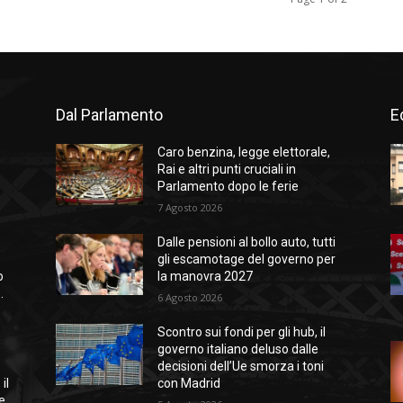
Dal Parlamento
Ed
Caro benzina, legge elettorale,
Rai e altri punti cruciali in
Parlamento dopo le ferie
7 Agosto 2026
Dalle pensioni al bollo auto, tutti
gli escamotage del governo per
o
la manovra 2027
.
6 Agosto 2026
Scontro sui fondi per gli hub, il
governo italiano deluso dalle
decisioni dell’Ue smorza i toni
il
con Madrid
e