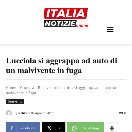
Lucciola si aggrappa ad auto di
un malvivente in fuga
Home
Cronaca
Benevento
Lucciola si aggrappa ad auto di un
malvivente in fuga
Benevento
By
admin
18 Agosto 2011
0
Facebook
X
WhatsApp