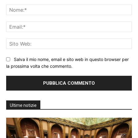
Commento:
No
Ema
Sit
We
Salva il mio nome, email e sito web in questo browser per
la prossima volta che commento.
Ultime notizie