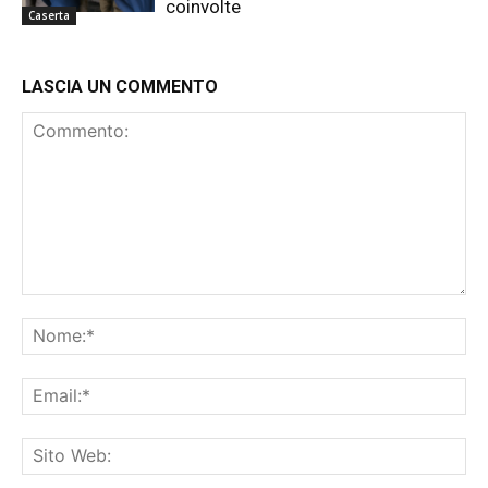
coinvolte
Caserta
LASCIA UN COMMENTO
Commento:
No
Ema
Sit
We