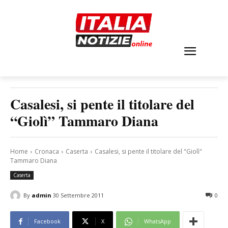
Casalesi, si pente il titolare del
“Giolì” Tammaro Diana
Home
Cronaca
Caserta
Casalesi, si pente il titolare del "Giolì"
Tammaro Diana
Caserta
By
admin
30 Settembre 2011
0
Facebook
X
WhatsApp