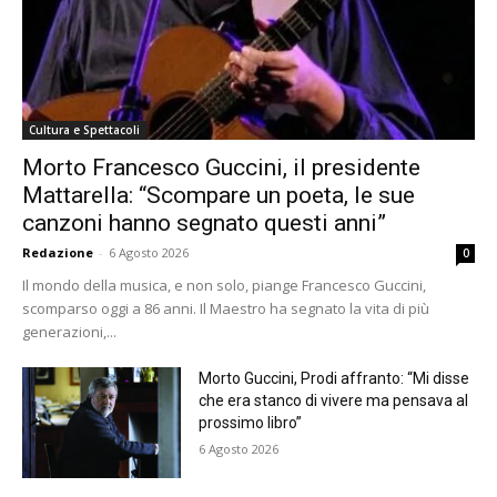
Cultura e Spettacoli
Morto Francesco Guccini, il presidente
Mattarella: “Scompare un poeta, le sue
canzoni hanno segnato questi anni”
Redazione
-
6 Agosto 2026
0
Il mondo della musica, e non solo, piange Francesco Guccini,
scomparso oggi a 86 anni. Il Maestro ha segnato la vita di più
generazioni,...
Morto Guccini, Prodi affranto: “Mi disse
che era stanco di vivere ma pensava al
prossimo libro”
6 Agosto 2026