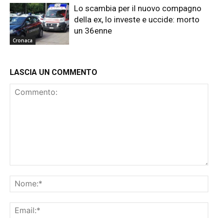
Lo scambia per il nuovo compagno
della ex, lo investe e uccide: morto
un 36enne
Cronaca
LASCIA UN COMMENTO
Commento:
No
Ema