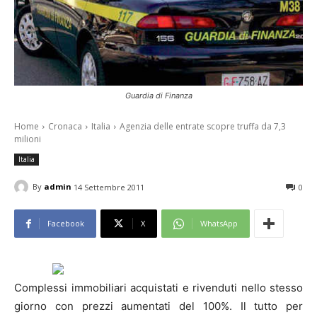
Guardia di Finanza
Home
Cronaca
Italia
Agenzia delle entrate scopre truffa da 7,3
milioni
Italia
By
admin
14 Settembre 2011
0
Facebook
X
WhatsApp
Complessi immobiliari acquistati e rivenduti nello stesso
giorno con prezzi aumentati del 100%. Il tutto per