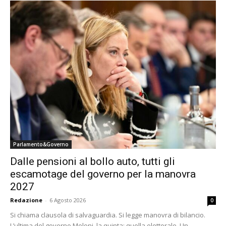
Parlamento&Governo
Dalle pensioni al bollo auto, tutti gli
escamotage del governo per la manovra
2027
Redazione
-
6 Agosto 2026
0
Si chiama clausola di salvaguardia. Si legge manovra di bilancio.
L’ultima del governo Meloni, la quinta: quella elettorale. Un