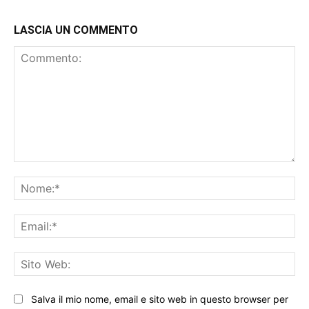
LASCIA UN COMMENTO
Commento:
No
Ema
Sit
We
Salva il mio nome, email e sito web in questo browser per