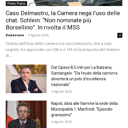
Primo Piano
Caso Delmastro, la Camera nega l’uso delle
chat. Schlein: “Non nominate più
Borsellino”. In rivolta il M5S
Redazione
-
5 Agosto 2026
0
Seduta dell'Aula della Camera sul caso Delmastro, che a voto
segreto, ha approvato con 206 sì e 133 no la proposta del relatore
di...
Dal Cipess 8,5 mln per La Balzana,
Santangelo: “Da feudo della camorra
diventerà un polo d’eccellenza
nazionale”
5 Agosto 2026
Napoli, data alle fiamme la sede della
Municipalità 1. Manfredi: “Episodio
gravissimo”
5 Agosto 2026