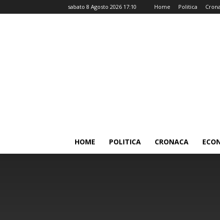
sabato 8 Agosto 2026 17:10
Home
Politica
Cron
HOME
POLITICA
CRONACA
ECO