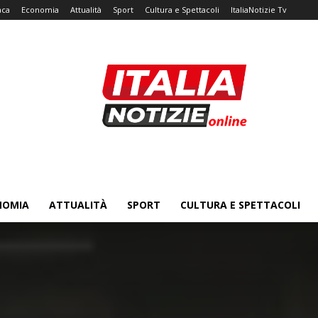
aca
Economia
Attualità
Sport
Cultura e Spettacoli
ItaliaNotizie Tv
NOMIA
ATTUALITÀ
SPORT
CULTURA E SPETTACOLI