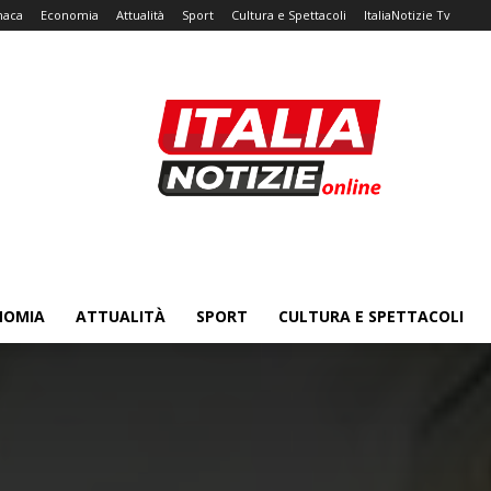
naca
Economia
Attualità
Sport
Cultura e Spettacoli
ItaliaNotizie Tv
NOMIA
ATTUALITÀ
SPORT
CULTURA E SPETTACOLI