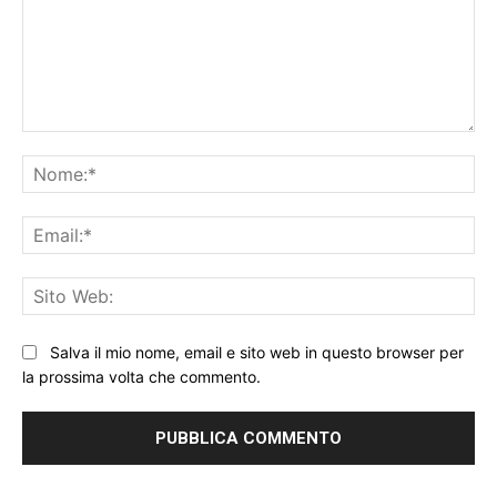
Commento:
No
Ema
Sit
We
Salva il mio nome, email e sito web in questo browser per
la prossima volta che commento.