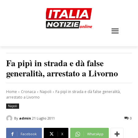
Fa pipì in strada e dà false
generalità, arrestato a Livorno
Home
Cronaca
Napoli
Fa pipì in strada e dà false generalità,
arrestato a Livorno
Napoli
By
admin
21 Luglio 2011
0
Facebook
X
WhatsApp