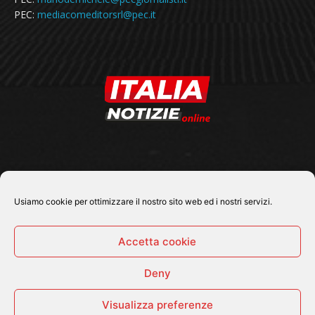
PEC:
mediacomeditorsrl@pec.it
SEGUICI SU
Usiamo cookie per ottimizzare il nostro sito web ed i nostri servizi.
Accetta cookie
Deny
© 2026 Tutti i diritti riservati - Italia Notizie .online |
Contatti e Gerenza
Visualizza preferenze
Home
Politica
Cronaca
Economia
Attualità