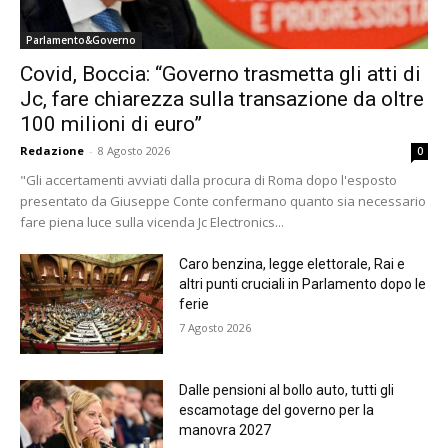
Parlamento&Governo
Covid, Boccia: “Governo trasmetta gli atti di
Jc, fare chiarezza sulla transazione da oltre
100 milioni di euro”
Redazione
-
8 Agosto 2026
0
"Gli accertamenti avviati dalla procura di Roma dopo l'esposto
presentato da Giuseppe Conte confermano quanto sia necessario
fare piena luce sulla vicenda Jc Electronics...
Caro benzina, legge elettorale, Rai e
altri punti cruciali in Parlamento dopo le
ferie
7 Agosto 2026
Dalle pensioni al bollo auto, tutti gli
escamotage del governo per la
manovra 2027