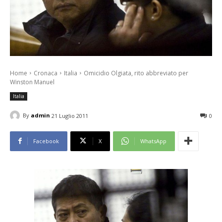
Home
Cronaca
Italia
Omicidio Olgiata, rito abbreviato per
Winston Manuel
Italia
By
admin
21 Luglio 2011
0
Facebook
X
WhatsApp