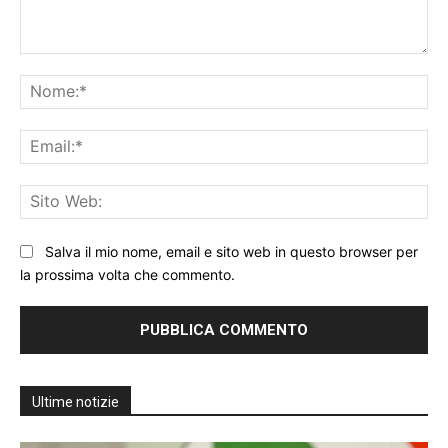
Commento:
No
Ema
Sit
We
Salva il mio nome, email e sito web in questo browser per
la prossima volta che commento.
Ultime notizie