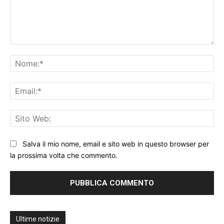
Commento:
No
Ema
Sit
We
Salva il mio nome, email e sito web in questo browser per
la prossima volta che commento.
Ultime notizie