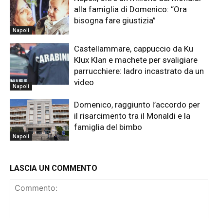
alla famiglia di Domenico: “Ora
bisogna fare giustizia”
Napoli
Castellammare, cappuccio da Ku
Klux Klan e machete per svaligiare
parrucchiere: ladro incastrato da un
video
Napoli
Domenico, raggiunto l’accordo per
il risarcimento tra il Monaldi e la
famiglia del bimbo
Napoli
LASCIA UN COMMENTO