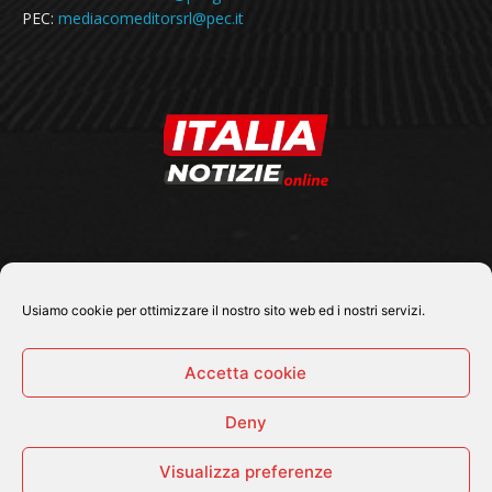
PEC:
mediacomeditorsrl@pec.it
SEGUICI SU
Usiamo cookie per ottimizzare il nostro sito web ed i nostri servizi.
Accetta cookie
Deny
© 2026 Tutti i diritti riservati - Italia Notizie .online |
Contatti e Gerenza
Visualizza preferenze
Home
Politica
Cronaca
Economia
Attualità