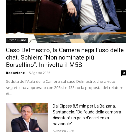
Primo Piano
Caso Delmastro, la Camera nega l’uso delle
chat. Schlein: “Non nominate più
Borsellino”. In rivolta il M5S
Redazione
-
5 Agosto 2026
0
Seduta dell'Aula della Camera sul caso Delmastro, che a voto
segreto, ha approvato con 206 sì e 133 no la proposta del relatore
di...
Dal Cipess 8,5 mln per La Balzana,
Santangelo: “Da feudo della camorra
diventerà un polo d’eccellenza
nazionale”
5 Agosto 2026