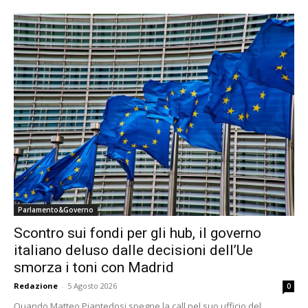
Parlamento&Governo
Scontro sui fondi per gli hub, il governo
italiano deluso dalle decisioni dell’Ue
smorza i toni con Madrid
Redazione
-
5 Agosto 2026
0
Quando Matteo Piantedosi spegne la call nel suo ufficio del