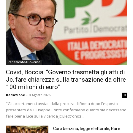
Parlamento&Governo
Covid, Boccia: “Governo trasmetta gli atti di
Jc, fare chiarezza sulla transazione da oltre
100 milioni di euro”
Redazione
-
8 Agosto 2026
0
"Gli accertamenti avviati dalla procura di Roma dopo l'esposto
presentato da Giuseppe Conte confermano quanto sia necessario
fare piena luce sulla vicenda Jc Electronics...
Caro benzina, legge elettorale, Rai e