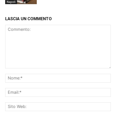
Napoli
LASCIA UN COMMENTO
Commento:
No
Ema
Sit
We