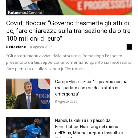
Parlamento&Governo
Covid, Boccia: “Governo trasmetta gli atti di
Jc, fare chiarezza sulla transazione da oltre
100 milioni di euro”
Redazione
-
8 Agosto 2026
0
"Gli accertamenti avviati dalla procura di Roma dopo l'esposto
presentato da Giuseppe Conte confermano quanto sia necessario
fare piena luce sulla vicenda Jc Electronics...
Campi Flegrei, Fico: “Il governo non ha
mai parlato con me dello stato di
emergenza”
8 Agosto 2026
Napoli, Lukaku a un passo dal
Fenerbahce. Noa Lang nel mirino
dell’Ajax, Manna prepara l’assalto a