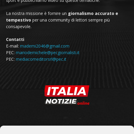
sport e pubblichiamo video su queste tematiche.
La nostra missione è fornire un
giornalismo accurato e
tempestivo
per una community di lettori sempre più
consapevole.
Contatti
E-mail:
mademi2046@gmail.com
PEC:
mariodemichele@pecgiornalisti.it
PEC:
mediacomeditorsrl@pec.it
SEGUICI SU