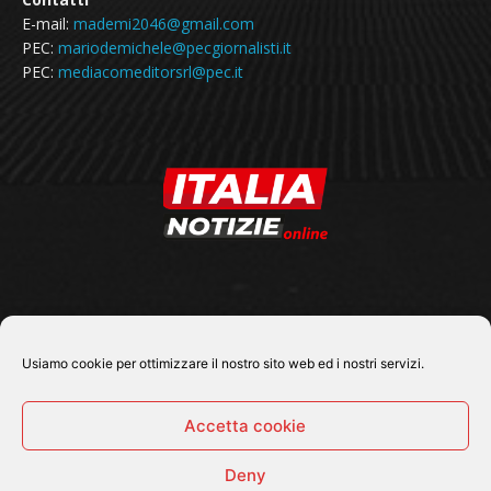
E-mail:
mademi2046@gmail.com
PEC:
mariodemichele@pecgiornalisti.it
PEC:
mediacomeditorsrl@pec.it
SEGUICI SU
Usiamo cookie per ottimizzare il nostro sito web ed i nostri servizi.
Accetta cookie
Deny
© 2026 Tutti i diritti riservati - Italia Notizie .online |
Contatti e Gerenza