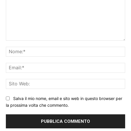
Commento:
No
Ema
Sit
We
Salva il mio nome, email e sito web in questo browser per
la prossima volta che commento.