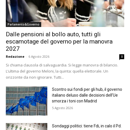
Parlamento&Governo
Dalle pensioni al bollo auto, tutti gli
escamotage del governo per la manovra
2027
Redazione
-
6 Agosto 2026
0
Si chiama clausola di salvaguardia. Si legge manovra di bilancio.
L’ultima del governo Meloni, la quinta: quella elettorale. Un
orizzonte da non ignorare. Tutti...
Scontro sui fondi per gli hub, il governo
italiano deluso dalle decisioni dell’Ue
smorza i toni con Madrid
5 Agosto 2026
Sondaggi politici: tiene Fdi, in calo il Pd.