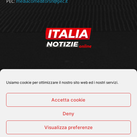
PEC:
mediacomeditorsrl@pec.it
SEGUICI SU
Usiamo cookie per ottimizzare il nostro sito web ed i nostri servizi.
Accetta cookie
Deny
© 2026 Tutti i diritti riservati - Italia Notizie .online |
Contatti e Gerenza
Visualizza preferenze
Home
Politica
Cronaca
Economia
Attualità