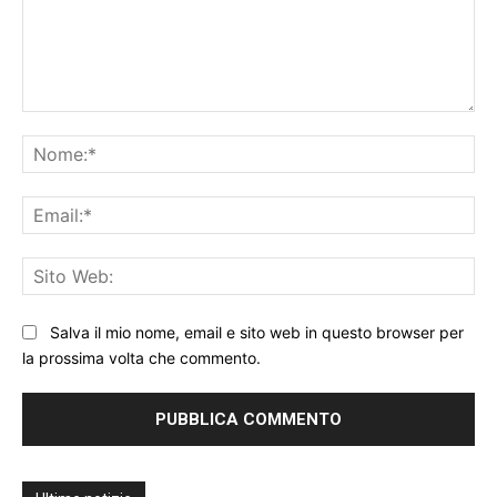
Commento:
No
Ema
Sit
We
Salva il mio nome, email e sito web in questo browser per
la prossima volta che commento.