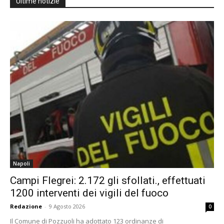
Ultime notizie
Napoli
Campi Flegrei: 2.172 gli sfollati., effettuati
1200 interventi dei vigili del fuoco
Redazione
-
9 Agosto 2026
0
Il Comune di Pozzuoli ha adottato 123 ordinanze di