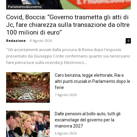
Parlamento&Governo
Covid, Boccia: “Governo trasmetta gli atti di
Jc, fare chiarezza sulla transazione da oltre
100 milioni di euro”
Redazione
-
8 Agosto 2026
0
"Gli accertamenti avviati dalla procura di Roma dopo l'esposto
presentato da Giuseppe Conte confermano quanto sia necessario
fare piena luce sulla vicenda Jc Electronics...
Caro benzina, legge elettorale, Rai e
altri punti cruciali in Parlamento dopo le
ferie
7 Agosto 2026
Dalle pensioni al bollo auto, tutti gli
escamotage del governo per la
manovra 2027
6 Agosto 2026