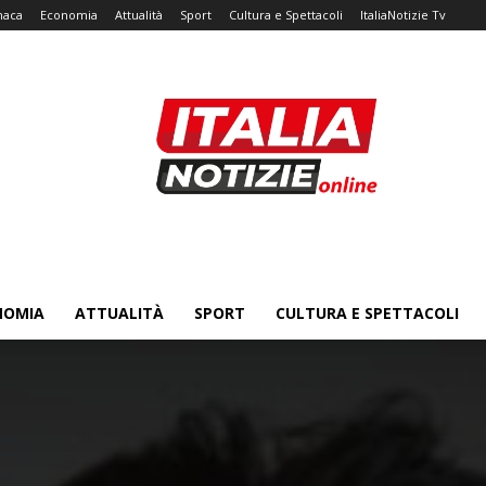
naca
Economia
Attualità
Sport
Cultura e Spettacoli
ItaliaNotizie Tv
NOMIA
ATTUALITÀ
SPORT
CULTURA E SPETTACOLI