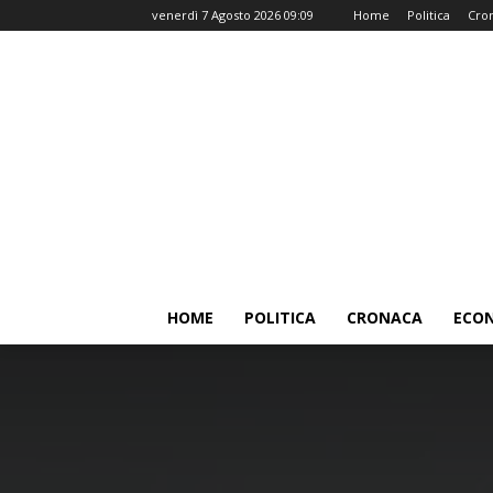
venerdì 7 Agosto 2026 09:09
Home
Politica
Cro
HOME
POLITICA
CRONACA
ECO