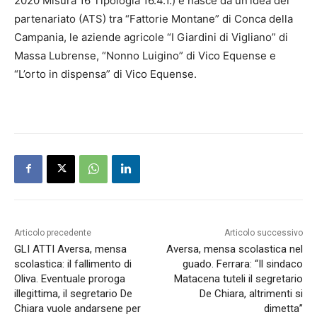
2020 Misura 16 Tipologia 16.4.1.) e nasce da un’idea del
partenariato (ATS) tra “Fattorie Montane” di Conca della
Campania, le aziende agricole “I Giardini di Vigliano” di
Massa Lubrense, “Nonno Luigino” di Vico Equense e
“L’orto in dispensa” di Vico Equense.
Articolo precedente
Articolo successivo
GLI ATTI Aversa, mensa
Aversa, mensa scolastica nel
scolastica: il fallimento di
guado. Ferrara: “Il sindaco
Oliva. Eventuale proroga
Matacena tuteli il segretario
illegittima, il segretario De
De Chiara, altrimenti si
Chiara vuole andarsene per
dimetta”