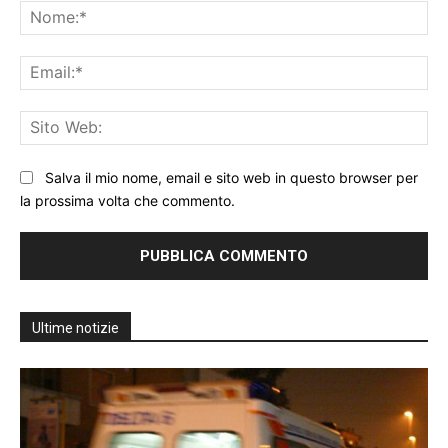
No
Ema
Sit
We
Salva il mio nome, email e sito web in questo browser per
la prossima volta che commento.
Ultime notizie