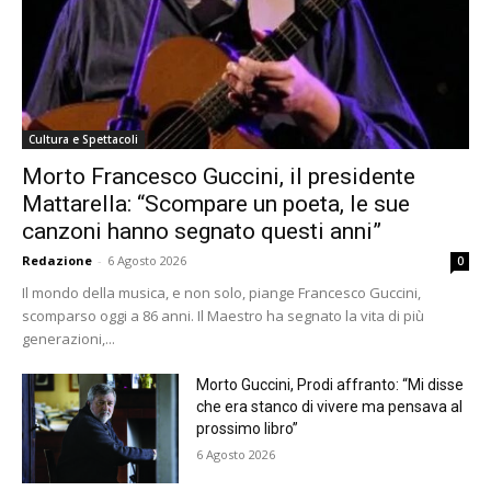
Cultura e Spettacoli
Morto Francesco Guccini, il presidente
Mattarella: “Scompare un poeta, le sue
canzoni hanno segnato questi anni”
Redazione
-
6 Agosto 2026
0
Il mondo della musica, e non solo, piange Francesco Guccini,
scomparso oggi a 86 anni. Il Maestro ha segnato la vita di più
generazioni,...
Morto Guccini, Prodi affranto: “Mi disse
che era stanco di vivere ma pensava al
prossimo libro”
6 Agosto 2026